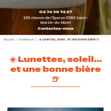
04 74 38 74 27
205 chemin de l'Éperon 01160 Saint-
Martin-du-Mont
Contactez-nous
Accueil
Le brewpub
☀️ Lunettes, soleil… et une bonne bière 🍺
☀️ Lunettes, soleil…
et une bonne bière
🍺