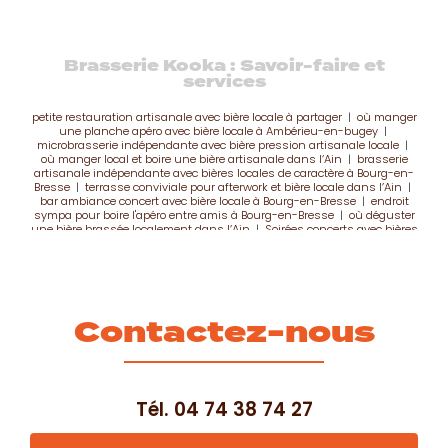
Brasserie Kooka : Savoir-faire et
services
petite restauration artisanale avec bière locale à partager
|
où manger
une planche apéro avec bière locale à Ambérieu-en-bugey
|
microbrasserie indépendante avec bière pression artisanale locale
|
où manger local et boire une bière artisanale dans l’Ain
|
brasserie
artisanale indépendante avec bières locales de caractère à Bourg-en-
Bresse
|
terrasse conviviale pour afterwork et bière locale dans l’Ain
|
bar ambiance concert avec bière locale à Bourg-en-Bresse
|
endroit
sympa pour boire l'apéro entre amis à Bourg-en-Bresse
|
où déguster
une bière brassée localement dans l’Ain
|
Soirées concerts avec bières
artisanales brassées sur place à Bourg-en-Bresse
|
brasserie avec
planche apéro et vin local Bourg-en-Bresse
|
endroit sympa pour boire
l'apéro entre amis à amberieu-en-bugey
|
adresse conviviale avec
bière locale et concerts dans l’Ain
|
idée cadeau visite et dégustation
de bière artisanale locale
|
planche apéro à partager avec produits
locaux à Bourg-en-Bresse
|
brasserie avec petite restauration et
Contactez-nous
planche terroir à Bourg-en-Bresse
|
Où louer une tireuse à bière pour
une soirée à Bourg-en-bresse
|
meilleure terrasse pour boire une bière
artisanale à Bourg-en-Bresse
|
petite restauration bières et vins
locaux sur place à Amberieu en bugey
|
brasserie artisanale avec
dégustation sur place et visites guidées
|
où manger et boire une
bonne bière dans l’Ain
|
brasserie avec planche apéro et vin local
Tél.
04 74 38 74 27
Ambérieu-en-bugey
|
où faire un afterwork entre collègues à Bourg-
en-Bresse
|
afterwork avec bière pression artisanale à Bourg-en-
Bresse
|
Soirées concerts avec bières sur place à Amberieu-en-Bugey