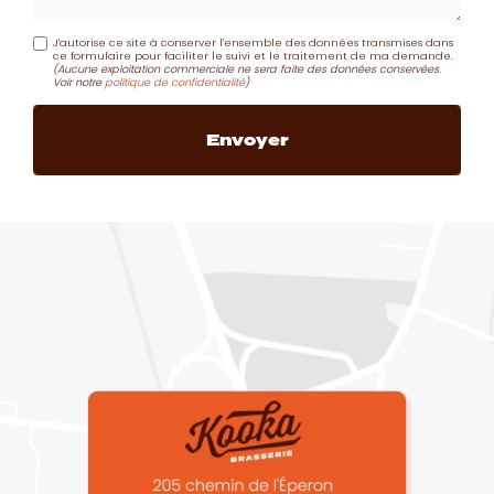
J'autorise ce site à conserver l'ensemble des données transmises dans
ce formulaire pour faciliter le suivi et le traitement de ma demande.
(Aucune exploitation commerciale ne sera faite des données conservées.
Voir notre
politique de confidentialité
)