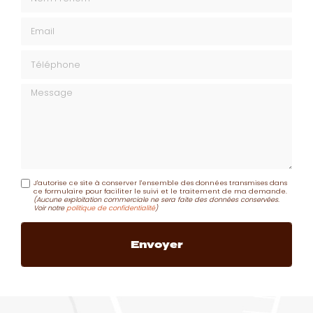
Email
Téléphone
Message
J'autorise ce site à conserver l'ensemble des données transmises dans
ce formulaire pour faciliter le suivi et le traitement de ma demande.
(Aucune exploitation commerciale ne sera faite des données conservées.
Voir notre
politique de confidentialité
)