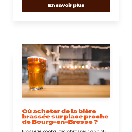
En savoir plus
Où acheter de la bière
brassée sur place proche
de Bourg-en-Bresse ?
Brasserie Kooka, microbrasseur à Saint-