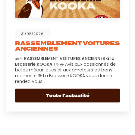
31/05/2026
VOITURES
⚽🍻 LA COUPE DU M
débarque à la Brass
Kooka ! 🍻⚽
CIENNES à la
LA COUPE DU MONDE débarque à l
passionnés de
Kooka ! Du 11 juin jusqu’à la finale
urs de bons
plus grands moments du footbal
 vous donne
ambiance conviviale et festive à 
Kooka…
té
Toute l'actuali