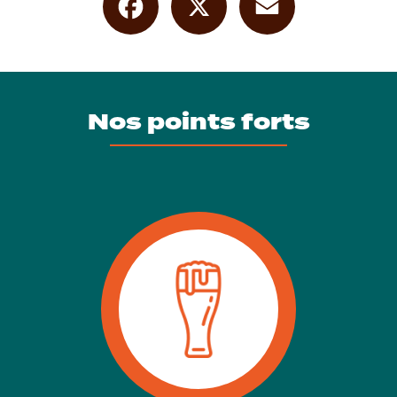
dans l’Ain
|
adresse conviviale avec bière locale et concerts dans l’Ain
|
microbrasserie indépendante avec bière pression artisanale locale
|
lieu chaleureux avec planches apéro et bière locale pression
|
petite
restauration artisanale avec bière locale à partager
|
Où louer une
tireuse à bière pour une soirée à Ambérieu-en-bugey
Nos points forts