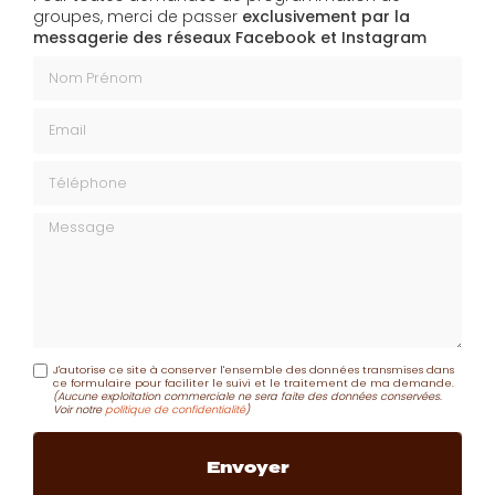
Pour toutes demandes de programmation de
groupes, merci de passer
exclusivement par la
messagerie des réseaux Facebook et Instagram
Nom Prénom
Email
Téléphone
Message
J'autorise ce site à conserver l'ensemble des données transmises dans
ce formulaire pour faciliter le suivi et le traitement de ma demande.
(Aucune exploitation commerciale ne sera faite des données conservées.
Voir notre
politique de confidentialité
)