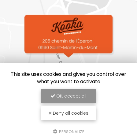
This site uses cookies and gives you control over
what you want to activate
OK, accept all
Deny all cookies
Brasserie Kooka, Brasserie proche de Bourg-en-Bresse
Mentions légales
-
Plan du site
-
Liens utiles
-
Archives
-
Cookies
PERSONALIZE