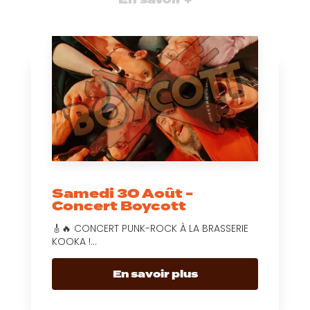
Samedi 30 Août -
Concert Boycott
🎸🔥 CONCERT PUNK-ROCK À LA BRASSERIE
KOOKA !...
En savoir plus