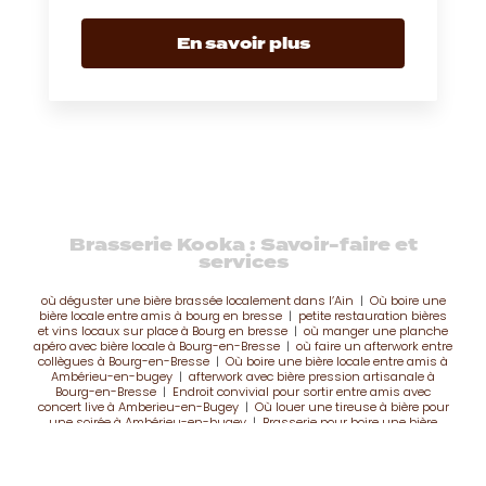
En savoir plus
Brasserie Kooka : Savoir-faire et
services
où déguster une bière brassée localement dans l’Ain
|
Où boire une
bière locale entre amis à bourg en bresse
|
petite restauration bières
et vins locaux sur place à Bourg en bresse
|
où manger une planche
apéro avec bière locale à Bourg-en-Bresse
|
où faire un afterwork entre
collègues à Bourg-en-Bresse
|
Où boire une bière locale entre amis à
Ambérieu-en-bugey
|
afterwork avec bière pression artisanale à
Bourg-en-Bresse
|
Endroit convivial pour sortir entre amis avec
concert live à Amberieu-en-Bugey
|
Où louer une tireuse à bière pour
une soirée à Ambérieu-en-bugey
|
Brasserie pour boire une bière
brassée sur place et manger une planche apéro proche de Bourg-en-
Bresse
|
brasserie artisanale indépendante avec bières locales de
caractère à Amberieu-en-Bugey
|
terrasse conviviale pour afterwork et
bière locale dans l’Ain
|
bar ambiance concert avec bière locale à