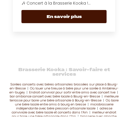
🎶 Concert à la Brasserie Kooka !...
En savoir plus
Brasserie Kooka : Savoir-faire et
services
Soirées concerts avec bières artisanales brassées sur place à Bourg-
en-Bresse
|
Où louer une tireuse à bière pour une soirée à Ambérieu-
en-bugey
|
Endroit convivial pour sortir entre amis avec concert live
|
bar ambiance concert avec bière locale à Bourg-en-Bresse
|
meilleure
terrasse pour boire une bière artisanale à Bourg-en-Bresse
|
Où boire
une bière locale entre amis à bourg en bresse
|
microbrasserie
indépendante avec bière pression artisanale locale
|
adresse
conviviale avec bière locale et concerts dans l’Ain
|
meilleur endroit
pour boire une bière artisanale dans l’Ain
|
brasserie avec planche
apéro et vin local Bourg-en-Bresse
|
petite restauration bières et vins
locaux sur place à Amberieu en bugey
|
où faire un afterwork entre