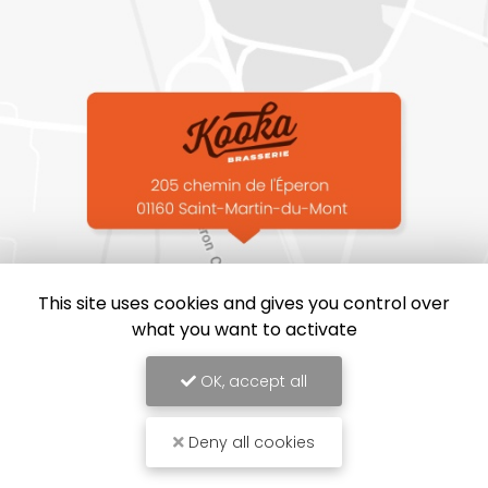
This site uses cookies and gives you control over
what you want to activate
OK, accept all
Deny all cookies
Brasserie Kooka, Brasserie proche de Bourg-en-Bresse
Mentions légales
-
Plan du site
-
Liens utiles
-
Archives
-
Cookies