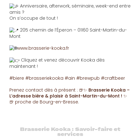
Anniversaire, afterwork, séminaire, week-end entre
amis ?
On s’occupe de tout !
205 chemin de l’Éperon – 01160 Saint-Martin-du-
Mont
www.brasserie-kooka.fr
Cliquez et venez découvrir Kooka dès
maintenant !
#biere
#brasseriekooka
#ain
#brewpub
#craftbeer
Prenez contact dès à présent :
🍺✨ Brasserie Kooka –
L’adresse bière & plaisir à Saint-Martin-du-Mont ! ✨
🍺
proche de Bourg-en-Bresse
.
Brasserie Kooka : Savoir-faire et
services