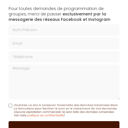
Pour toutes demandes de programmation de
groupes, merci de passer
exclusivement par la
messagerie des réseaux Facebook et Instagram
Nom Prénom
Email
Téléphone
Message
J'autorise ce site à conserver l'ensemble des données transmises dans
ce formulaire pour faciliter le suivi et le traitement de ma demande.
(Aucune exploitation commerciale ne sera faite des données conservées.
Voir notre
politique de confidentialité
)