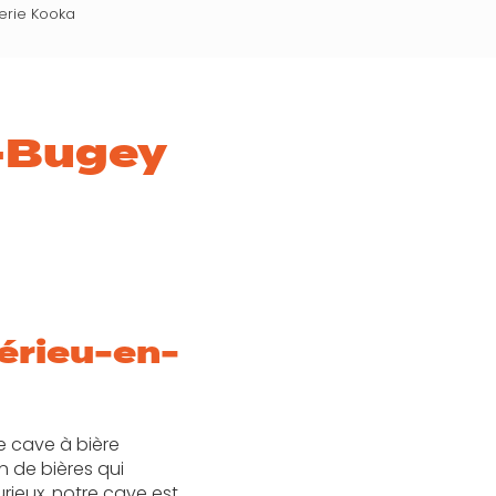
erie Kooka
n-Bugey
érieu-en-
ne cave à bière
 de bières qui
rieux, notre cave est