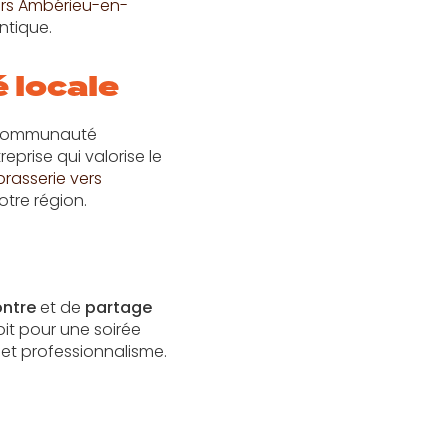
ers Ambérieu-en-
ntique.
 locale
a communauté
prise qui valorise le
 brasserie vers
tre région.
ontre
et de
partage
it pour une soirée
et professionnalisme.