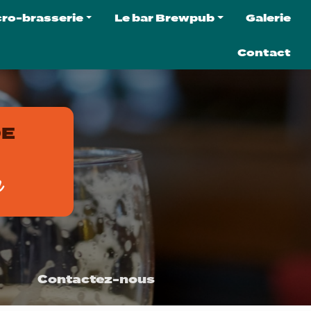
cro-brasserie
Le bar Brewpub
Galerie
micro-brasserie
Le brewpub
Contact
 bières
C'est quoi un brewpub ?
 softs
La carte du brewpub
ter la brasserie
L'agenda
DE
ation de tireuse
e
Contactez-nous