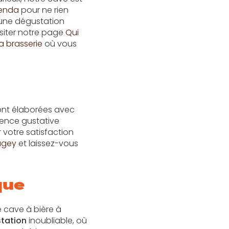
genda
pour ne rien
une dégustation
visiter notre page
Qui
la brasserie
où vous
sont élaborées avec
rience gustative
 votre satisfaction
ugey
et laissez-vous
que
e cave à bière à
tation
inoubliable, où