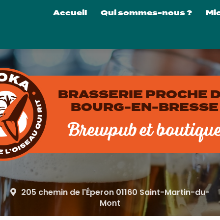
Navigation principale
Accueil
Qui sommes-nous ?
Mi
La 
Nos
Nos
Visi
BRASSERIE PROCHE 
Loc
BOURG-EN-BRESSE
Brewpub et boutiqu
205 chemin de l'Éperon 01160 Saint-Martin-du-
Mont