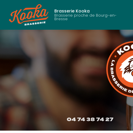
Aller
au
Brasserie Kooka
contenu
Brasserie proche de Bourg-en-
Bresse
principal
04 74 38 74 27