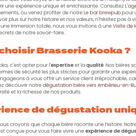
ir une expérience unique et enrichissante. Consultez
L'a
ments, ou venez profiter de notre
Le bar brewpub
pour 
oir plus sur notre histoire et nos valeurs, n'hésitez pas à 
r une immersion totale, nous vous invitons à une
Visite de 
ecrets de notre savoir-faire.
choisir Brasserie Kooka ?
oka, c'est opter pour l'
expertise
et la
qualité
. Nos bières 
ormes de sécurité les plus strictes pour garantir une expé
gageons à vous offrir un service client irréprochable, car
nez découvrir notre
dégustation bière vers Ambérieu-en-B
rsité et la richesse de nos produits.
ience de dégustation uni
 nous croyons que chaque bière raconte une histoire. Notr
t conçue pour vous faire vivre une
expérience de dégus