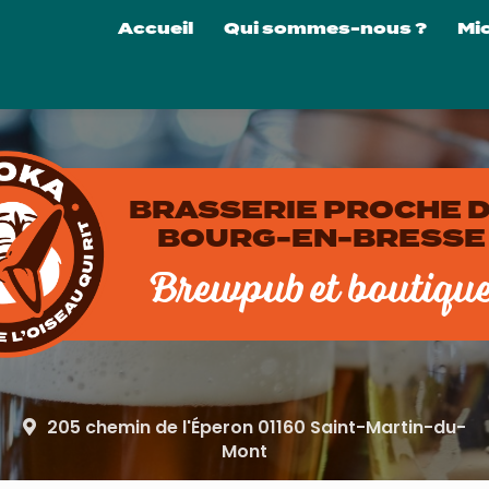
Navigation principale
Accueil
Qui sommes-nous ?
Mi
La 
Nos
Nos
Visi
BRASSERIE PROCHE 
Loc
BOURG-EN-BRESSE
Brewpub et boutiqu
205 chemin de l'Éperon 01160 Saint-Martin-du-
Mont