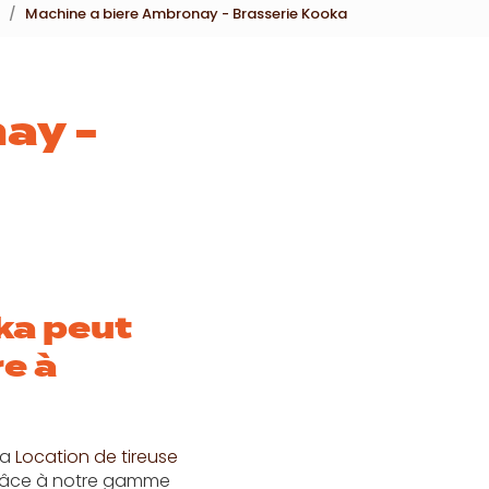
Machine a biere Ambronay - Brasserie Kooka
ay -
ka peut
re à
la
Location de tireuse
grâce à notre gamme