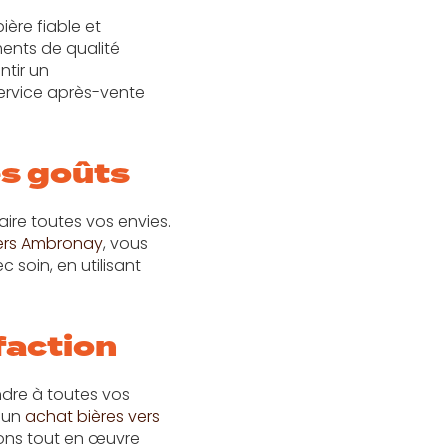
ère fiable et
ents de qualité
ntir un
service après-vente
es goûts
ire toutes vos envies.
vers Ambronay
, vous
 soin, en utilisant
faction
ndre à toutes vos
r un
achat bières vers
ons tout en œuvre