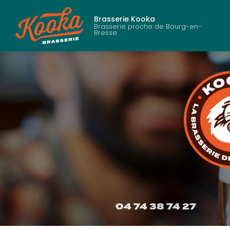
Aller
au
Brasserie Kooka
contenu
Brasserie proche de Bourg-en-
Bresse
principal
04 74 38 74 27