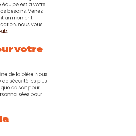
e équipe est à votre
 vos besoins. Venez
ment un moment
rication, nous vous
pub
.
ur votre
ne de la bière. Nous
de sécurité les plus
, que ce soit pour
ersonnalisées pour
la