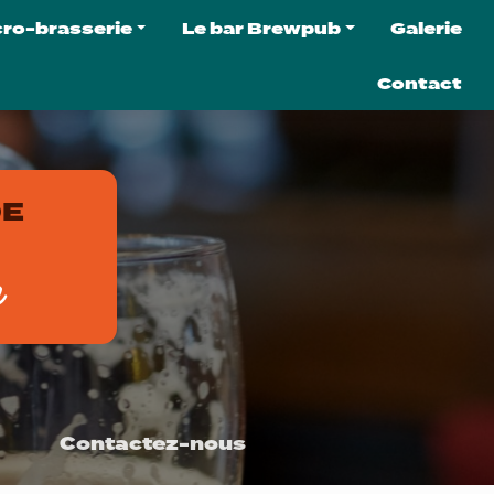
cro-brasserie
Le bar Brewpub
Galerie
micro-brasserie
Le brewpub
Contact
 bières
C'est quoi un brewpub ?
 softs
La carte du brewpub
ter la brasserie
L'agenda
DE
ation de tireuse
e
Contactez-nous