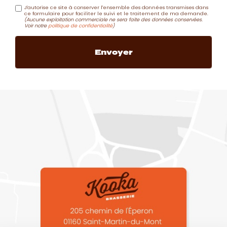
J'autorise ce site à conserver l'ensemble des données transmises dans
ce formulaire pour faciliter le suivi et le traitement de ma demande.
(Aucune exploitation commerciale ne sera faite des données conservées.
Voir notre
politique de confidentialité
)