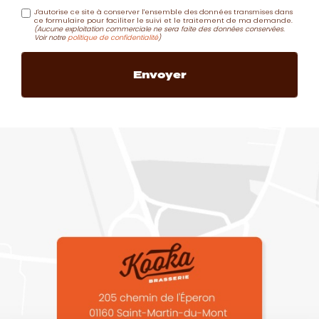
J'autorise ce site à conserver l'ensemble des données transmises dans
ce formulaire pour faciliter le suivi et le traitement de ma demande.
(Aucune exploitation commerciale ne sera faite des données conservées.
Voir notre
politique de confidentialité
)