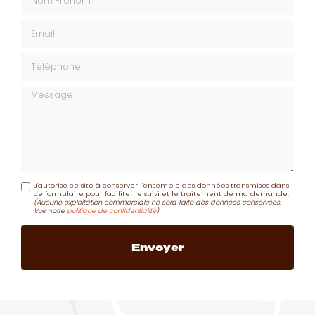
Email
Téléphone
Message
J'autorise ce site à conserver l'ensemble des données transmises dans
ce formulaire pour faciliter le suivi et le traitement de ma demande.
(Aucune exploitation commerciale ne sera faite des données conservées.
Voir notre
politique de confidentialité
)