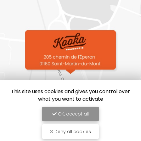
This site uses cookies and gives you control over
what you want to activate
OK, accept all
Deny all cookies
Brasserie Kooka, Brasserie proche de Bourg-en-Bresse
Mentions légales
-
Plan du site
-
Liens utiles
-
Archives
-
Cookies