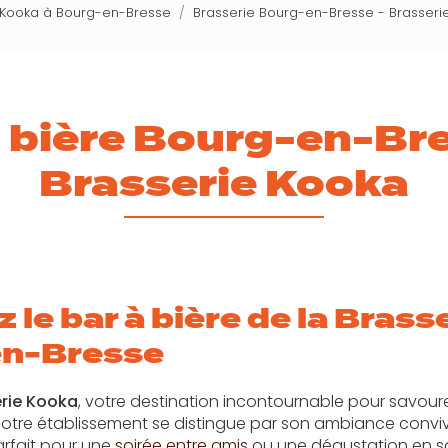
e Kooka à Bourg-en-Bresse
Brasserie Bourg-en-Bresse - Brasseri
à bière Bourg-en-Bre
Brasserie Kooka
 le bar à bière de la Brass
en-Bresse
rie Kooka
, votre destination incontournable pour savour
Notre établissement se distingue par son ambiance convivi
arfait pour une
soirée entre amis
ou une dégustation en so