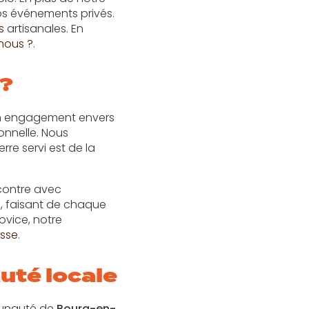
s événements privés.
s
artisanales. En
nous ?
.
 ?
n engagement envers
onnelle. Nous
rre servi est de la
ncontre avec
le, faisant de chaque
ovice, notre
esse
.
té locale
munauté de
Bourg-en-