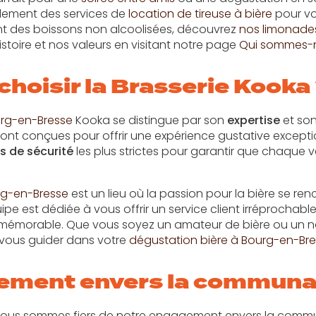
alement des services de
location de tireuse à bière
pour vo
nt des boissons non alcoolisées, découvrez
nos limonade
histoire et nos valeurs en visitant notre page
Qui sommes-
choisir la Brasserie Kooka
urg-en-Bresse
Kooka se distingue par son
expertise
et so
 sont conçues pour offrir une expérience gustative excepti
 de sécurité
les plus strictes pour garantir que chaque ve
g-en-Bresse
est un lieu où la passion pour la bière se re
uipe est dédiée à vous offrir un service client irréprochab
e mémorable. Que vous soyez un amateur de bière ou un n
 vous guider dans votre
dégustation bière à Bourg-en-Br
ement envers la communau
, nous sommes fiers de notre engagement envers la com