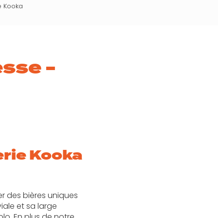
e Kooka
sse -
erie Kooka
er des bières uniques
ale et sa large
lo. En plus de notre