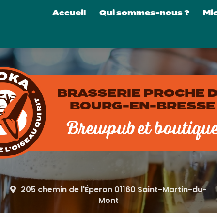
Navigation principale
Accueil
Qui sommes-nous ?
Mi
La 
Nos
Nos
Visi
BRASSERIE PROCHE 
Loc
BOURG-EN-BRESSE
Brewpub et boutiqu
205 chemin de l'Éperon 01160 Saint-Martin-du-
Mont