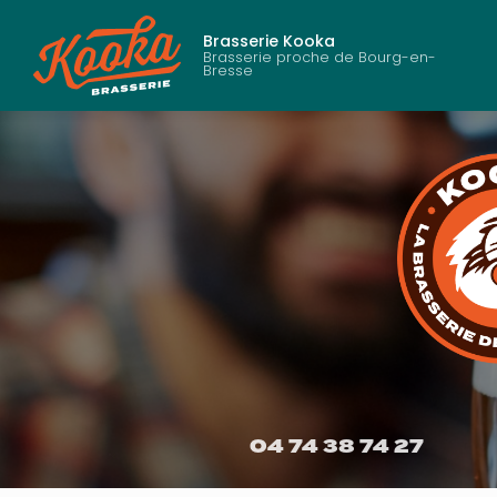
Aller
au
Brasserie Kooka
contenu
Brasserie proche de Bourg-en-
Bresse
principal
04 74 38 74 27