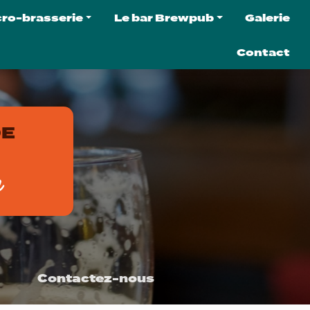
cro-brasserie
Le bar Brewpub
Galerie
micro-brasserie
Le brewpub
Contact
 bières
C'est quoi un brewpub ?
 softs
La carte du brewpub
ter la brasserie
L'agenda
DE
ation de tireuse
e
Contactez-nous