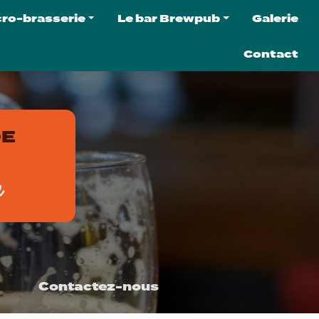
cro-brasserie
Le bar Brewpub
Galerie
micro-brasserie
Le brewpub
Contact
 bières
C'est quoi un brewpub ?
 softs
La carte du brewpub
ter la brasserie
L'agenda
DE
ation de tireuse
e
Contactez-nous