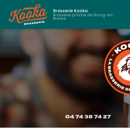
Aller
au
Brasserie Kooka
contenu
Brasserie proche de Bourg-en-
Bresse
principal
04 74 38 74 27