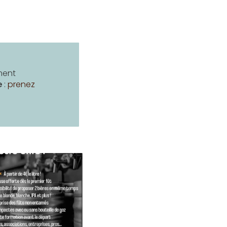
ment
e
:
prenez