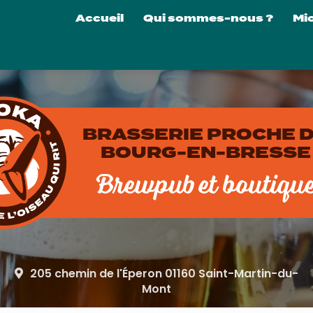
Navigation principale
Accueil
Qui sommes-nous ?
Mi
La 
Nos
Nos
Visi
BRASSERIE PROCHE 
Loc
BOURG-EN-BRESSE
Brewpub et boutiqu
205 chemin de l'Éperon 01160 Saint-Martin-du-
Mont