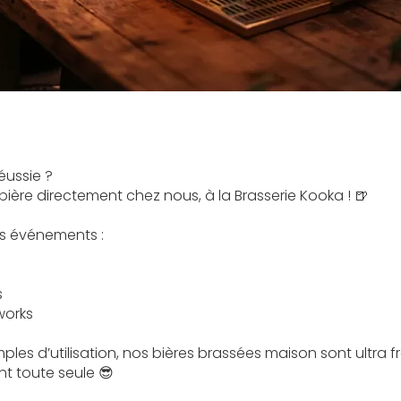
éussie ?
bière directement chez nous, à la Brasserie Kooka ! 🍺
os événements :
s
works
mples d’utilisation, nos bières brassées maison sont ultra f
ent toute seule 😎